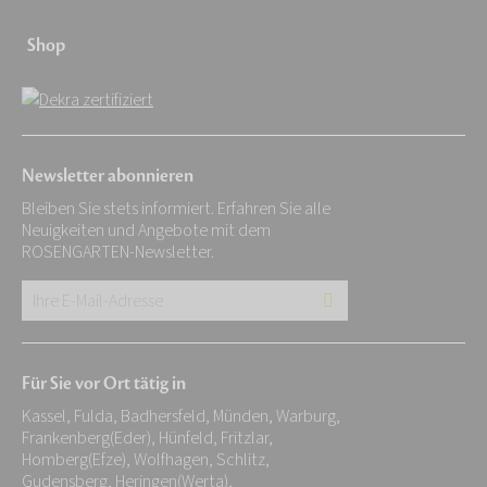
Shop
Newsletter abonnieren
Bleiben Sie stets informiert. Erfahren Sie alle
Neuigkeiten und Angebote mit dem
ROSENGARTEN-Newsletter.
Ihre
E-
Mail-
Für Sie vor Ort tätig in
Adresse:
Kassel, Fulda, Badhersfeld, Münden, Warburg,
*
Frankenberg(Eder), Hünfeld, Fritzlar,
Homberg(Efze), Wolfhagen, Schlitz,
Gudensberg, Heringen(Werta),