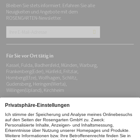
Bleiben Sie stets informiert. Erfahren Sie alle
Neuigkeiten und Angebote mit dem
ROSENGARTEN-Newsletter.
Ihre
E-
Mail-
Für Sie vor Ort tätig in
Adresse:
Kassel, Fulda, Badhersfeld, Münden, Warburg,
*
Frankenberg(Eder), Hünfeld, Fritzlar,
Homberg(Efze), Wolfhagen, Schlitz,
Gudensberg, Heringen(Werta),
Willingen(Upland), Kirchheim
Impressum
Datenschutz
Stiftung
Interne Meldestelle
Zahlungsmittel
Vertrag widerrufen
Barrierefreiheitserklärung