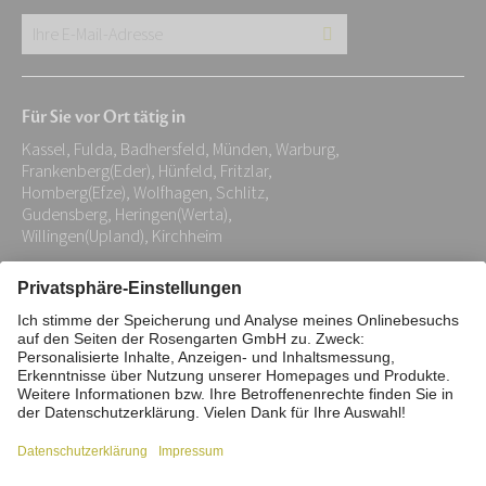
Ihre
E-
Mail-
Für Sie vor Ort tätig in
Adresse:
Kassel, Fulda, Badhersfeld, Münden, Warburg,
*
Frankenberg(Eder), Hünfeld, Fritzlar,
Homberg(Efze), Wolfhagen, Schlitz,
Gudensberg, Heringen(Werta),
Willingen(Upland), Kirchheim
Impressum
Datenschutz
Stiftung
Interne Meldestelle
Zahlungsmittel
Vertrag widerrufen
Barrierefreiheitserklärung
Cookie/Tracking-Einstellungen