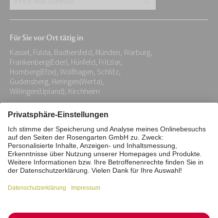
E-
Mail-
Für Sie vor Ort tätig in
Adresse:
Kassel, Fulda, Badhersfeld, Münden, Warburg,
*
Frankenberg(Eder), Hünfeld, Fritzlar,
Homberg(Efze), Wolfhagen, Schlitz,
Gudensberg, Heringen(Werta),
Willingen(Upland), Kirchheim
Impressum
Datenschutz
Stiftung
Interne Meldestelle
Zahlungsmittel
Vertrag widerrufen
Barrierefreiheitserklärung
Cookie/Tracking-Einstellungen