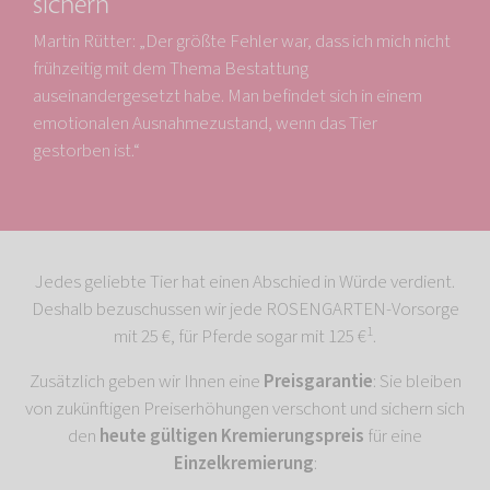
sichern
Martin Rütter: „Der größte Fehler war, dass ich mich nicht
frühzeitig mit dem Thema Bestattung
auseinandergesetzt habe. Man befindet sich in einem
emotionalen Ausnahmezustand, wenn das Tier
gestorben ist.“
Jedes geliebte Tier hat einen Abschied in Würde verdient.
Deshalb bezuschussen wir jede ROSENGARTEN-Vorsorge
1
mit 25 €, für Pferde sogar mit 125 €
.
Zusätzlich geben wir Ihnen eine
Preisgarantie
: Sie bleiben
von zukünftigen Preiserhöhungen verschont und sichern sich
den
heute gültigen Kremierungspreis
für eine
Einzelkremierung
: