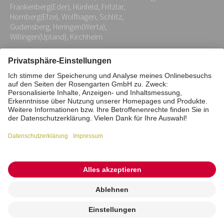
*
Frankenberg(Eder), Hünfeld, Fritzlar,
Homberg(Efze), Wolfhagen, Schlitz,
Gudensberg, Heringen(Werta),
Willingen(Upland), Kirchheim
Impressum
Datenschutz
Stiftung
Interne Meldestelle
Zahlungsmittel
Vertrag widerrufen
Barrierefreiheitserklärung
Cookie/Tracking-Einstellungen
© 2026 ROSENGARTEN-Tierbestattung
Kremierung