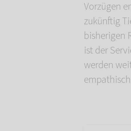
Vorzügen e
zukünftig T
bisherigen 
ist der Ser
werden weit
empathisch