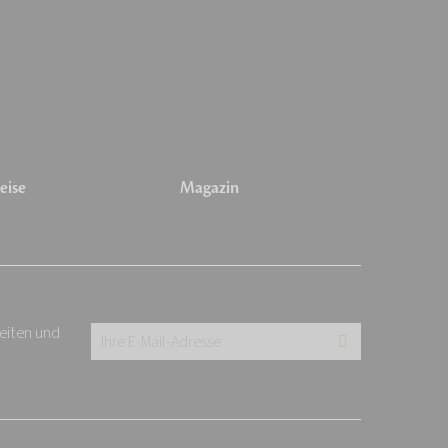
eise
Magazin
keiten und
Ihre
E-
Mail-
Adresse: