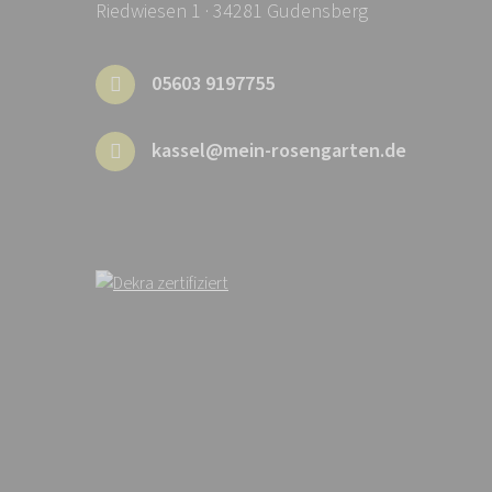
Riedwiesen 1 · 34281 Gudensberg
05603 9197755
kassel@mein-rosengarten.de