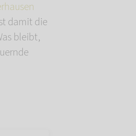
erhausen
st damit die
as bleibt,
auernde