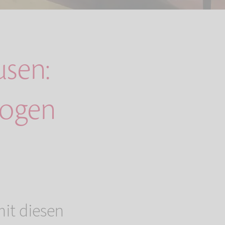
usen:
zogen
it diesen