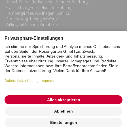
Kassel, Fulda, Badhersfeld, Münden, Warburg,
*
Frankenberg(Eder), Hünfeld, Fritzlar,
Homberg(Efze), Wolfhagen, Schlitz,
Gudensberg, Heringen(Werta),
Willingen(Upland), Kirchheim
Impressum
Datenschutz
Stiftung
Interne Meldestelle
Zahlungsmittel
Vertrag widerrufen
Barrierefreiheitserklärung
Cookie/Tracking-Einstellungen
© 2026 ROSENGARTEN-Tierbestattung