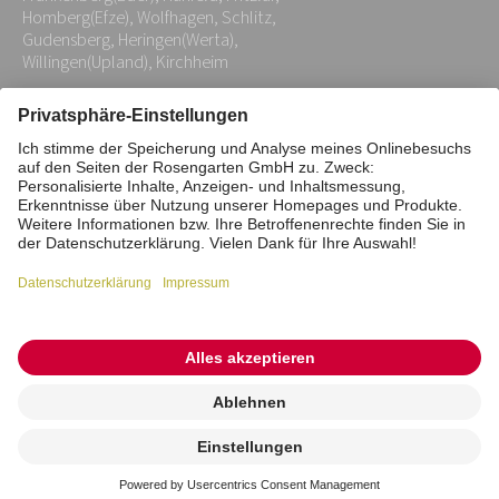
Homberg(Efze), Wolfhagen, Schlitz,
Gudensberg, Heringen(Werta),
Willingen(Upland), Kirchheim
Impressum
Datenschutz
Stiftung
Interne Meldestelle
Zahlungsmittel
Vertrag widerrufen
Barrierefreiheitserklärung
Cookie/Tracking-Einstellungen
© 2026 ROSENGARTEN-Tierbestattung
Kremierung
beauftragen