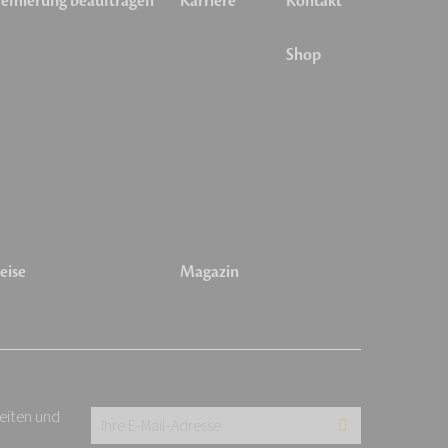
emierung beauftragen
Karriere
Kontakt
Shop
eise
Magazin
keiten und
Ihre