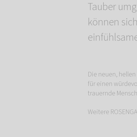
Tauber umg
können sich
einfühlsam
Die neuen, helle
für einen würdevo
trauernde Mensche
Weitere ROSENGAR