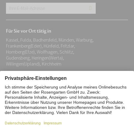
Ihre
E-
Mail-
Für Sie vor Ort tätig in
Adresse:
Kassel, Fulda, Badhersfeld, Münden, Warburg,
*
Frankenberg(Eder), Hünfeld, Fritzlar,
Homberg(Efze), Wolfhagen, Schlitz,
Gudensberg, Heringen(Werta),
Willingen(Upland), Kirchheim
Impressum
Datenschutz
Stiftung
Interne Meldestelle
Zahlungsmittel
Vertrag widerrufen
Barrierefreiheitserklärung
Cookie/Tracking-Einstellungen